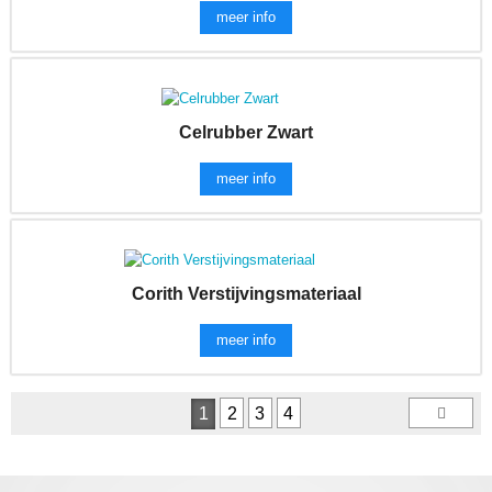
meer info
Celrubber Zwart
meer info
Corith Verstijvingsmateriaal
meer info
1
2
3
4