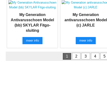
My Generation
My Generation
Antivarusschoen Model
antivarusschoen Model
(bb) SKYLAR Fitgo-
(c) JARLE
sluiting
meer info
meer info
1
2
3
4
5