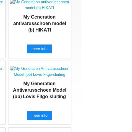
My Generation
l
antivarusschoen model
(b) HIKATI
meer info
My Generation
l
Antivarusschoen Model
(bb) Lovis Fitgo-sluiting
meer info