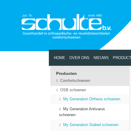
HOME
OVER ONS
NIEUWS
PRODUC
Producten
Comfortschoenen
OSB schoenen
My Generation Orthese schoenen
My Generation Antivarus
schoenen
My Generation Stabiel schoenen