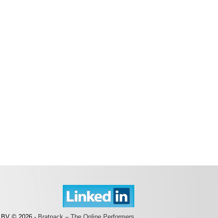
 BV © 2026 -
Bratpack – The Online Performers