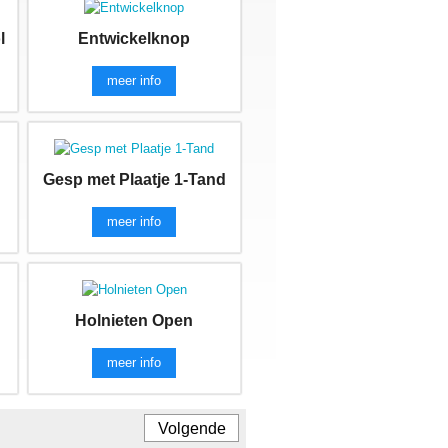
l
Entwickelknop
meer info
Gesp met Plaatje 1-Tand
meer info
Holnieten Open
meer info
Volgende