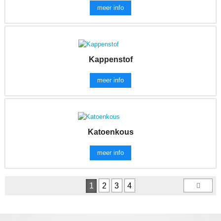
meer info
Kappenstof
meer info
Katoenkous
meer info
1
2
3
4