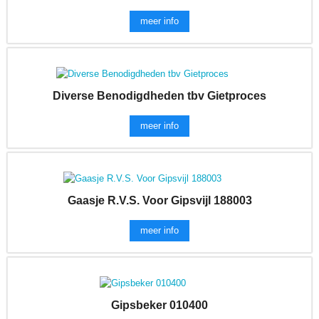
meer info
Diverse Benodigdheden tbv Gietproces
meer info
Gaasje R.V.S. Voor Gipsvijl 188003
meer info
Gipsbeker 010400