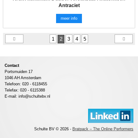
Antraciet
meer info
1
2
3
4
5
Contact
Portsmuiden 17
1046 AH Amsterdam
Telefoon: 020 - 6118455
Telefax: 020 - 6115388
E-mail: info@schultebv.nl
Schulte BV © 2026 -
Bratpack – The Online Performers